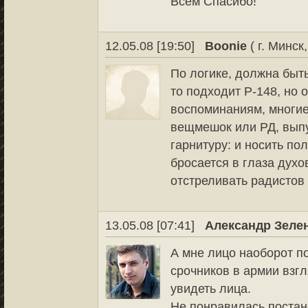
Всем Спасибо!
12.05.08 [19:50]
Boonie
( г. Минск
По логике, должна быть
то подходит Р-148, но 
воспоминаниям, многие
вещмешок или РД, выпу
гарнитуру: и носить пол
бросается в глаза духо
отстреливать радистов 
13.05.08 [07:41]
Александр Зеле
А мне лицо наоборот п
срочников в армии взгл
увидеть лица.
Не понравилась постан