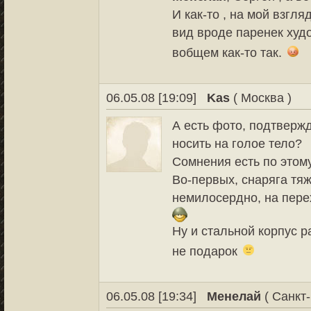
И как-то , на мой взгля
вид вроде паренек худой
вобщем как-то так.
06.05.08 [19:09]
Kas
( Москва )
А есть фото, подтверж
носить на голое тело?
Сомнения есть по этом
Во-первых, снаряга тяж
немилосердно, на пере
Ну и стальной корпус р
не подарок
06.05.08 [19:34]
Менелай
( Санкт-