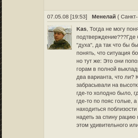
07.05.08 [19:53]
Менелай
( Санкт-
Kas
, Тогда не могу по
подтверждение???Где б
"духа", да так что бы б
понять, что ситуация б
но тут же: Это они поп
горам в полной выкладк
два варианта, что ли? 
забрасывали на высотк
где-то холодно было, г
где-то по пояс голые, 
находиться поблизости 
надеть за спину рацию 
этом удивительного ил