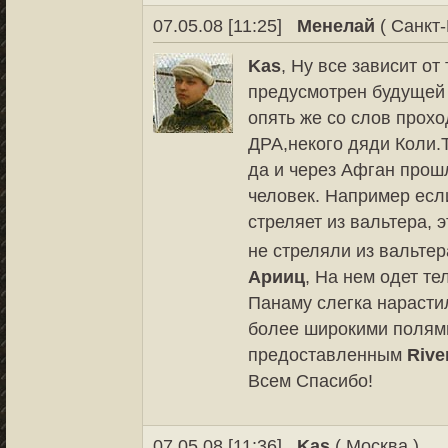
07.05.08 [11:25]
Менелай
( Санкт-
Kas
, Ну все зависит от
предусмотрен будущей 
опять же со слов прох
ДРА,некого дяди Коли.Т
да и через Афган прош
человек. Например если
стреляет из вальтера, э
не стреляли из вальте
Арииц
, На нем одет те
Панаму слегка нарастил
более широкими полями,
предоставленным
Rive
Всем Спасибо!
07.05.08 [11:36]
Kas
( Москва )