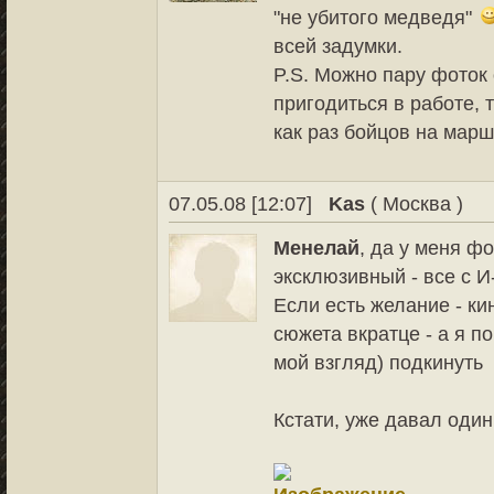
"не убитого медведя"
всей задумки.
P.S. Можно пару фоток 
пригодиться в работе, 
как раз бойцов на марш
07.05.08 [12:07]
Kas
( Москва )
Менелай
, да у меня ф
эксклюзивный - все с 
Если есть желание - ки
сюжета вкратце - а я п
мой взгляд) подкинуть
Кстати, уже давал один 