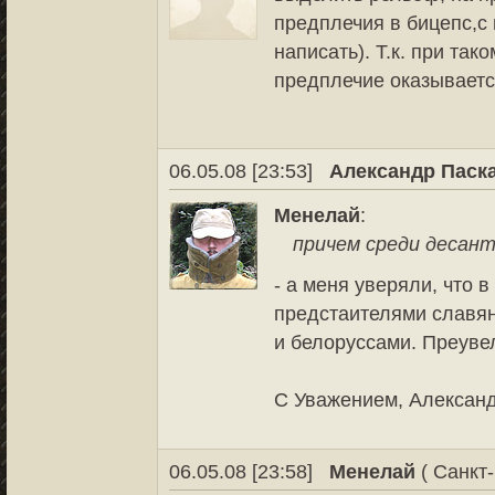
предплечия в бицепс,с
написать). Т.к. при так
предплечие оказываетс
06.05.08 [23:53]
Александр Паск
Менелай
:
причем среди десант
- а меня уверяли, что
предстаителями славян
и белоруссами. Преув
С Уважением, Александ
06.05.08 [23:58]
Менелай
( Санкт-