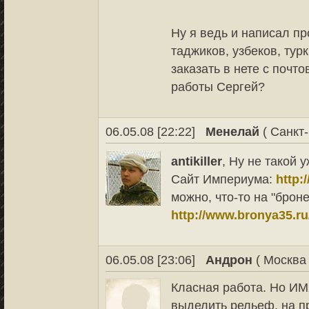
Ну я ведь и написал пр
таджиков, узбеков, тур
заказать в нете с поч
работы Сергей?
06.05.08 [22:22]
Менелай
( Санкт-
antikiller
, Ну не такой 
Сайт Империума:
http:
можно, что-то на "броне
http://www.bronya35.r
06.05.08 [23:06]
Андрон
( Москва 
Класная работа. Но ИМ
выделить рельеф, на п