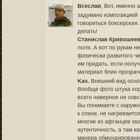
Всеслав
, Вот, именно 
задумано композицией
говориться боксерская.
делать!
Станислав Кривошее
поля. А вот по рукам н
физически развитого ч
им придать, если получ
материал блин прозрач
Kas
, Внешний вид осн
Вообще фото штука хор
всего наверное не совс
Вы понимаете с наружно
к спине, не нагревается
многие из афганцев хв
аутентичность, а там к
манера обмундировани