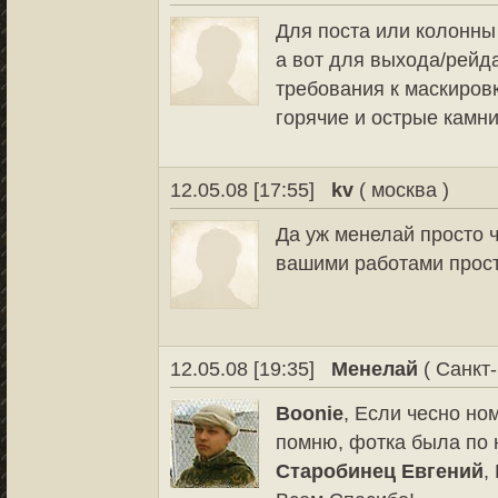
Для поста или колонны
а вот для выхода/рейда 
требования к маскировк
горячие и острые камни
12.05.08 [17:55]
kv
( москва )
Да уж менелай просто ч
вашими работами прос
12.05.08 [19:35]
Менелай
( Санкт-
Boonie
, Если чесно ном
помню, фотка была по 
Старобинец Евгений
,