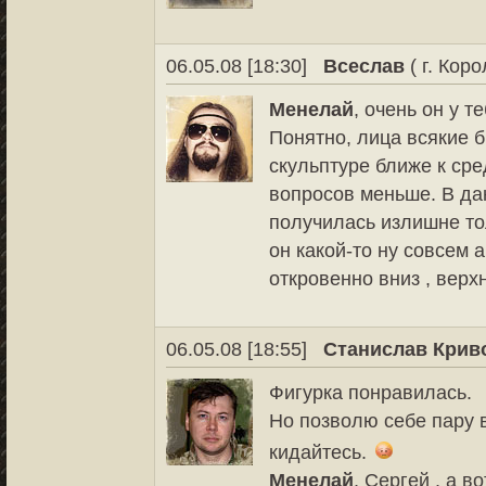
06.05.08 [18:30]
Всеслав
( г. Коро
Менелай
, очень он у 
Понятно, лица всякие 
скульптуре ближе к сре
вопросов меньше. В да
получилась излишне тол
он какой-то ну совсем 
откровенно вниз , верхн
06.05.08 [18:55]
Станислав Крив
Фигурка понравилась.
Но позволю себе пару 
кидайтесь.
Менелай
, Сергей , а в