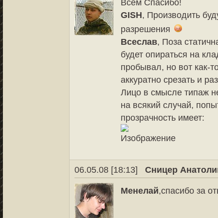
Всем Спасибо!
GISH
, Производить буду
разрешения
Всеслав
, Поза статич
будет опираться на кла
пробывал, но вот как-т
аккуратно срезать и ра
Лицо в смысле типаж не
на всякий случай, попы
прозрачность имеет:
06.05.08 [18:13]
Сницер Анатоли
Менелай
,спасибо за о