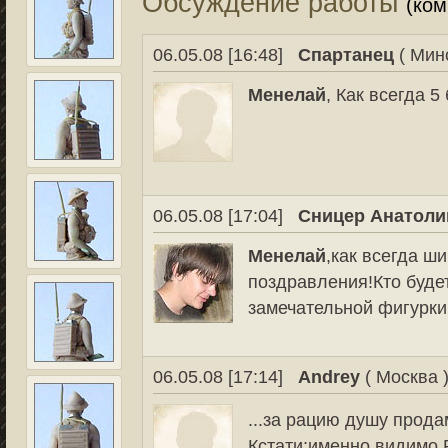
Обсуждение работы
(ко
06.05.08 [16:48]
Спартанец
( Мин
Менелай
, Как всегда 5
06.05.08 [17:04]
Сницер Анатоли
Менелай
,как всегда ш
поздравления!Кто буде
замечательной фигурки
06.05.08 [17:14]
Andrey
( Москва 
...за рацию душу прода
Кстати:именно видимо 