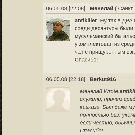
06.05.08 [22:08]
Менелай
( Санкт-
antikiller
, Ну так в ДРА
среди десантуры были 
мусульманский батальо
укомплектован из сред
чел с прищуренным взг
Спасибо!
06.05.08 [22:18]
Berkut916
Менелай Wrote:
antiki
служили, причем сре
кавказа. Был даже му
полностью был уком
если честно, обычны
Спасибо!