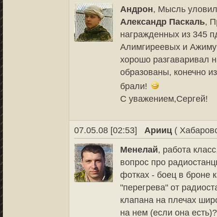
Андрон
, Мысль уловил
Александр Паскаль
, 
награжденных из 345 пд
Алимгиреевых и Ажимур
хорошо разгаваривал н
образованы, конечно из
брали!
С уважением,Сергей!
07.05.08 [02:53]
Арииц
( Хабаровс
Менелай
, работа клас
вопрос про радиостанц
фотках - боец в броне
"перегрева" от радиост
клапана на плечах широ
на нем (если она есть)