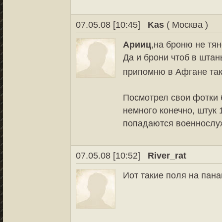
07.05.08 [10:45]
Kas
( Москва )
Арииц
,на броню не тян
Да и брони чтоб в шта
припомню в Афгане та
Посмотрел свои фотки б
немного конечно, штук 
попадаются военносл
07.05.08 [10:52]
River_rat
Иот такие поля на пан