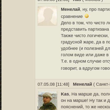
Менелай
, ну, про пар
сравнение
Дело в том, что чисто 
представить партизана
Также чисто логически, 
градусной жаре, да в п
удобнее (и полезней дл
голом виде или даже в 
Т.е. в одном случае от
говорит, а вдругом гов
07.05.08 [11:48]
Менелай
( Санкт-
Kas
, На марше да, полн
он на марше! Ну так и
пояснений, то же неско