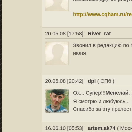
http://www.cqham.ru/re
20.05.08 [17:58]
River_rat
Звонил в редакцию по п
июня
20.05.08 [20:42]
dpl
( СПб )
Ох... Супер!!!
Менелай
,
Я смотрю и любуюсь...
Спасибо за эту прелесть
16.06.10 [05:53]
artem.ak74
( Моск