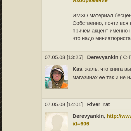
ИМХО материал бесце
Собственно, почти вся 
причем акцент именно 
что надо миниатюрист
07.05.08 [13:25]
Derevyankin
( С-
Kas
, жаль, что книга 
магазинах ее так и не
07.05.08 [14:01]
River_rat
Derevyankin
,
http://ww
id=606