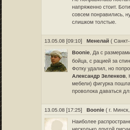
напряженно стоит. Ботин
совсем понравились, н
слишком толстые.
13.05.08 [09:10]
Менелай
( Санкт-
Boonie
, Да с размерам
бойца, с рацией за спи
Фотку удалил, но попро
Александр Зеленков
,
мебели) фигурка пошла 
проволока даваться для
13.05.08 [17:25]
Boonie
( г. Минск
Наиболее распростране
несколько другой рисун