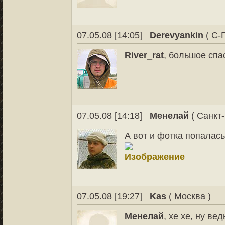
07.05.08 [14:05]
Derevyankin
( С-
River_rat
, большое спа
07.05.08 [14:18]
Менелай
( Санкт-
А вот и фотка попалась
07.05.08 [19:27]
Kas
( Москва )
Менелай
, хе хе, ну ве