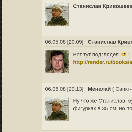
Станислав Кривошее
06.05.08 [20:09]
Станислав Крив
Вот тут подглядел
:
http://render.ru/book
06.05.08 [20:13]
Менелай
( Санкт-
Ну что же Станислав, б
фигурках в 35-ом, но по